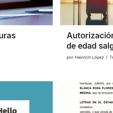
uras
Autorizació
de edad sal
por
Heinrich López
T